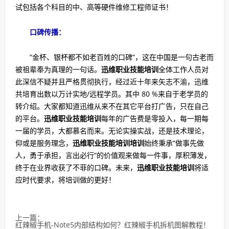
试包括各个科目的中、高等硬件维修工程师证书！
口碑传播：
“金杯、银杯都不如老百姓的口碑”，这在中国是一句古老而
被祖辈奉为真理的一句话。
迅维职业技能培训
全体工作人员对
此深信不疑并且严格贯彻执行，经过近十年来矢志不渝，迅维
共培育出数以万计实地/远程学员。其中 80 %来自于老学员的
转介绍。大家都知道迅维从来不在其它平台打广告，只在自己
的平台。
迅维职业技能培训
每年的广告费是零投入，每一期每
一届的学员，大都慕名而来。无论实操实战，还是技术理论，
仰或是服务理念，
迅维职业技能培训培训
始终秉承“做事先做
人，勇于承担，言出必行”的价值观来做每一件事，厚积薄发，
终于在业界收获了不菲的口碑。未来，
迅维职业技能培训
将适
应时代要求，将培训做的更好！
上一篇：
红辣椒手机-Note5内部结构如何？红辣椒手机拆机图解教程！