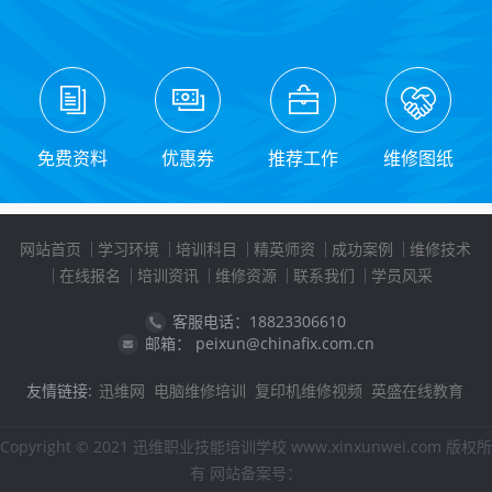
免费资料
优惠券
推荐工作
维修图纸
网站首页
学习环境
培训科目
精英师资
成功案例
维修技术
在线报名
培训资讯
维修资源
联系我们
学员风采
客服电话：18823306610
邮箱： peixun@chinafix.com.cn
友情链接:
迅维网
电脑维修培训
复印机维修视频
英盛在线教育
Copyright © 2021 迅维职业技能培训学校 www.xinxunwei.com 版权所
有 网站备案号：