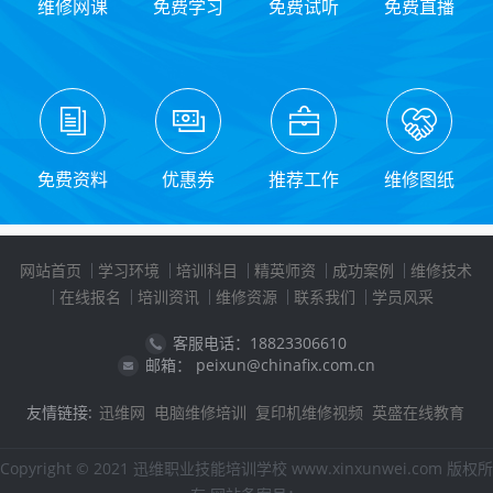
维修网课
免费学习
免费试听
免费直播
免费资料
优惠券
推荐工作
维修图纸
网站首页
学习环境
培训科目
精英师资
成功案例
维修技术
在线报名
培训资讯
维修资源
联系我们
学员风采
客服电话：18823306610
邮箱： peixun@chinafix.com.cn
友情链接:
迅维网
电脑维修培训
复印机维修视频
英盛在线教育
Copyright © 2021 迅维职业技能培训学校 www.xinxunwei.com 版权所