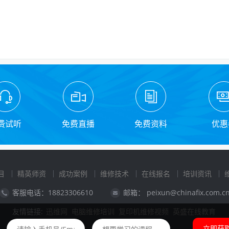
费试听
免费直播
免费资料
优惠
目
精英师资
成功案例
维修技术
在线报名
培训资讯
客服电话：18823306610
邮箱： peixun@chinafix.com.c
友情链接:
迅维网
电脑维修培训
复印机维修视频
英盛在线教育