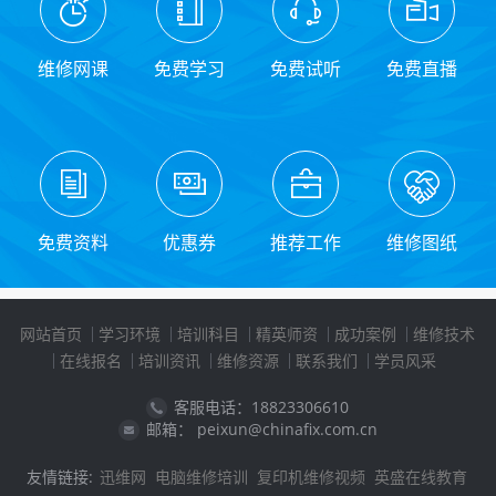
维修网课
免费学习
免费试听
免费直播
免费资料
优惠券
推荐工作
维修图纸
网站首页
学习环境
培训科目
精英师资
成功案例
维修技术
在线报名
培训资讯
维修资源
联系我们
学员风采
客服电话：18823306610
邮箱： peixun@chinafix.com.cn
友情链接:
迅维网
电脑维修培训
复印机维修视频
英盛在线教育