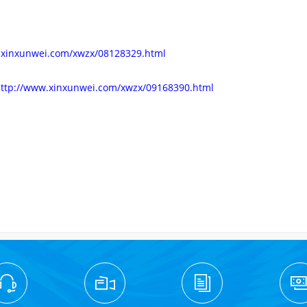
.xinxunwei.com/xwzx/08128329.html
ttp://www.xinxunwei.com/xwzx/09168390.html