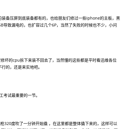
备压屏到底装备都有的，也给朋友们修过一些iphone的主板，黑
SB导致漏电的，也扩容过几个6P，当然了失败的时候也不少，小问
修坏的cpu拆下来装不回去了，当然懂的这些都是平时看迅维各位
不行的，还是来实地吧。
工考试最重要的一节。
枪320度吹了一分钟开始撬 ，在这里都是整体撬下来的，这样可以