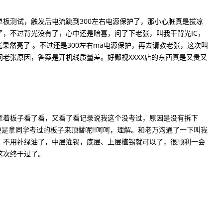
测试，触发后电流跳到300左右电源保护了，那小心脏真是拔凉
，不过背光没有了，心中还是暗喜，问了下老张，叫我干背光IC，
果然亮了 。不过还是300左右ma电源保护，再去请教老张，这次叫
老张原因，答案是开机线质量差。好鄙视XXXX店的东西真是又贵又
着板子看了看，又看了看记录说我这个没考过，原因是没有拆下
要是拿同学考过的板子来顶替呢!!呵呵，理解。和老万沟通了一下叫我
，不用补绿油了，中层灌锡，底层、上层植锡就可以了，很顺利一会
这次终于过了。