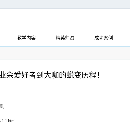
教学内容
精英师资
成功案例
从业余爱好者到大咖的蜕变历程！
超
。
-1-1.html