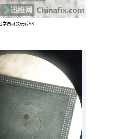
地学员冯斐玩转A8