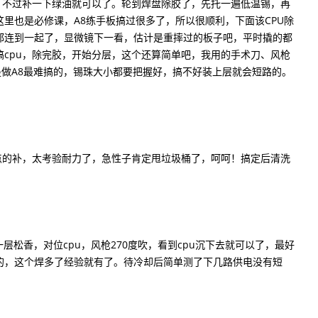
，不过补一下绿油就可以了。轮到焊盘除胶了，先托一遍低温锡，再
这里也是必修课，A8练手板搞过很多了，所以很顺利，下面该CPU除
都连到一起了，显微镜下一看，估计是重摔过的板子吧，平时撬的都
cpu，除完胶，开始分层，这个还算简单吧，我用的手术刀、风枪
是做A8最难搞的，锡珠大小都要把握好，搞不好装上层就会短路的。
。
的补，太考验耐力了，急性子肯定甩垃圾桶了，呵呵！搞定后清洗
松香，对位cpu，风枪270度吹，看到cpu沉下去就可以了，最好
的，这个焊多了经验就有了。待冷却后简单测了下几路供电没有短