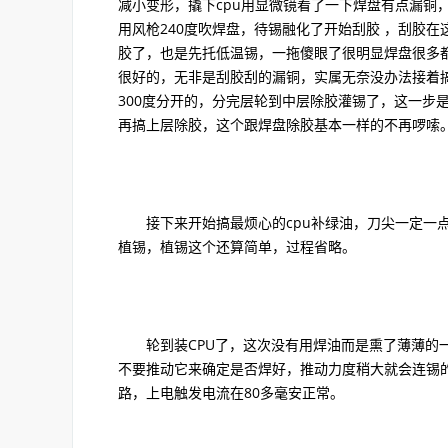
减小变形，撬下cpu用显微镜看了一下焊盘有点漏铜
用风枪240度吹焊盘，待锡融化了开始刮胶 ，刮胶在
胶了，也是先托低温锡，一拖傻眼了很明显焊盘很多
很好的，无非是刮胶刮的漏铜，实属无奈没办法接着搞
300度分开的，分完层轮到中层除胶灌锡了，这一步
再搞上层除胶，这个跟焊盘除胶基本一样的不再啰嗦
接下来开始搞最烦心的cpu补绿油，刀尖一定一点
植锡，植锡这个还算简单，过程省略。
轮到装CPU了，这次没有用焊油而是熏了薄薄的一层
不要推动它来确定是否焊好，推动力度稍大就会连锡
路，上电触发电流在80多毫安正常。