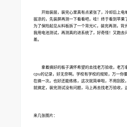
开始装层，装完心里真有点紧张了，冷却后上电单板
拔凉的，先装屏再测一下看看吧，哇！终于看到苹果了
为了保险起见从料板拆了一个背光IC，装完再测，背光
我用电池测试，再测真的进系统了，好奇怪！又跑去问
差。
拿着搞好的板子满怀希望的去找老万验收，老万拿
cpu的记录，好无奈啊。学校有学校的规矩，万一你
在搞一次。也好还能练练，这次就简单啦，不用刮胶
就搞定，装完测试没有问题，马上再去找老万验收，
来几张图片：