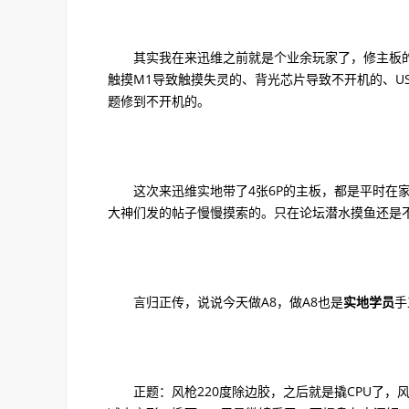
其实我在来迅维之前就是个业余玩家了，修主板的装
触摸M1导致触摸失灵的、背光芯片导致不开机的、U
题修到不开机的。
这次来迅维实地带了4张6P的主板，都是平时在家
大神们发的帖子慢慢摸索的。只在论坛潜水摸鱼还是
言归正传，说说今天做A8，做A8也是
实地学员
手
正题：风枪220度除边胶，之后就是撬CPU了，风